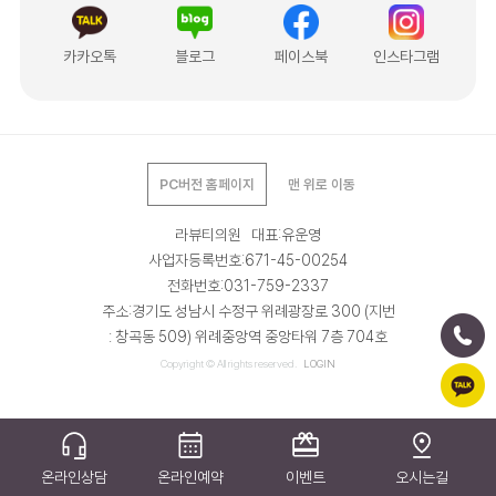
카카오톡
블로그
페이스북
인스타그램
PC버전 홈페이지
맨 위로 이동
라뷰티의원 대표:유운영
사업자등록번호:671-45-00254
전화번호:031-759-2337
주소:경기도 성남시 수정구 위례광장로 300 (지번
: 창곡동 509) 위례중앙역 중앙타워 7층 704호
Copyright © All rights reserved.
LOGIN
온라인상담
온라인예약
이벤트
오시는길